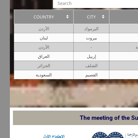
COUNTRY
CITY
اليرموك
الأردن
بيروت
لبنان
الأردن
-
ة
إربيل
العراق
الشلف
الجزائر
القصيم
السعودية
The meeting of the Su