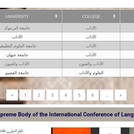
UNIVERSITY
COLLEGE
الآداب
جامعة اليرموك
الآداب
الآداب
الآداب
جامعة العلوم التطبيقي
الآداب
جامعة جيهان
الآداب والفنون
الآداب والفنون
العلوم والآداب
جامعة القصيم
«
1
2
3
4
5
6
...
»
preme Body of the International Conference of Lan